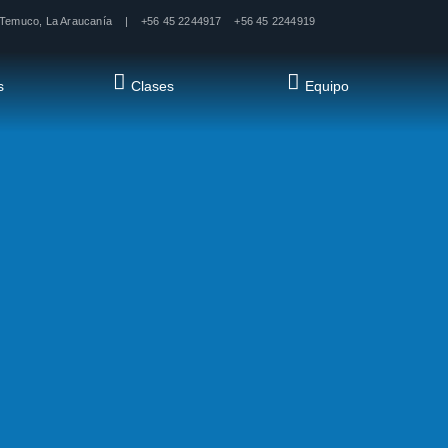
 · Temuco, La Araucanía | +56 45 2244917
+56 45 2244919
s
Clases
Equipo